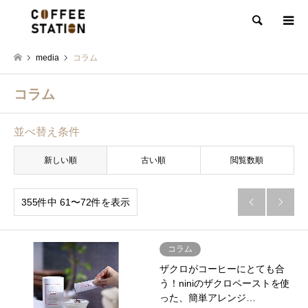
検索
media
コラム
コラム
並べ替え条件
新しい順
古い順
閲覧数順
355件中 61〜72件を表示


コラム
ザクロがコーヒーにとても合
う！niniのザクロペーストを使
った、簡単アレンジ…