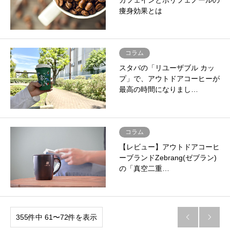
カフェインとポリフェノールの
痩身効果とは
コラム
スタバの「リユーザブル カッ
プ」で、アウトドアコーヒーが
最高の時間になりまし…
コラム
【レビュー】アウトドアコーヒ
ーブランドZebrang(ゼブラン)
の「真空二重…
355件中 61〜72件を表示

