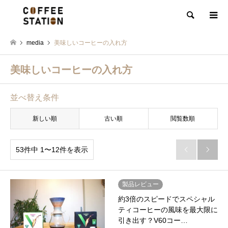
検索
media
美味しいコーヒーの入れ方
美味しいコーヒーの入れ方
並べ替え条件
新しい順
古い順
閲覧数順
53件中 1〜12件を表示


製品レビュー
約3倍のスピードでスペシャル
ティコーヒーの風味を最大限に
引き出す？V60コー…