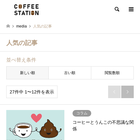
検索
media
人気の記事
人気の記事
並べ替え条件
新しい順
古い順
閲覧数順
27件中 1〜12件を表示


コラム
コーヒーとうんこの不思議な関
係