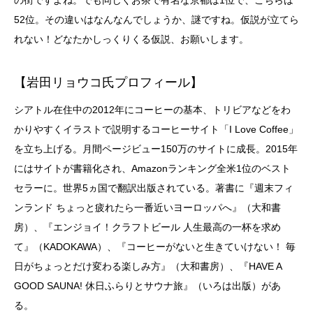
の街ですよね。でも同じくお茶で有名な京都は1位で、こちらは
52位。その違いはなんなんでしょうか、謎ですね。仮説が立てら
れない！どなたかしっくりくる仮説、お願いします。
【岩田リョウコ氏プロフィール】
シアトル在住中の2012年にコーヒーの基本、トリビアなどをわ
かりやすくイラストで説明するコーヒーサイト「I Love Coffee」
を立ち上げる。月間ページビュー150万のサイトに成長。2015年
にはサイトが書籍化され、Amazonランキング全米1位のベスト
セラーに。世界5ヵ国で翻訳出版されている。著書に『週末フィ
ンランド ちょっと疲れたら一番近いヨーロッパへ』（大和書
房）、『エンジョイ！クラフトビール 人生最高の一杯を求め
て』（KADOKAWA）、『コーヒーがないと生きていけない！ 毎
日がちょっとだけ変わる楽しみ方』（大和書房）、『HAVE A
GOOD SAUNA! 休日ふらりとサウナ旅』（いろは出版）があ
る。