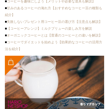
■
コーヒーを趣味にしよう【メリットや必要な道具も解説】
■
甘みのあるコーヒーの淹れ方【おすすめなコーヒー豆の種類も
紹介】
■
失敗しないプレゼント用コーヒー豆の選び方【注意点も解説】
■
【コーヒーアレンジ】ミルクブリューの楽しみ方を解説
■
オーガニックコーヒーとは【普通のコーヒーとの違いを解説】
■
コーヒーでダイエットを始めよう【効果的なコーヒーの活用方
法を紹介】