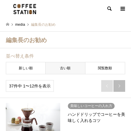
検索
media
編集長のお勧め
編集長のお勧め
並べ替え条件
新しい順
古い順
閲覧数順
37件中 1〜12件を表示


美味しいコーヒーの入れ方
ハンドドリップでコーヒーを美
味しく入れるコツ