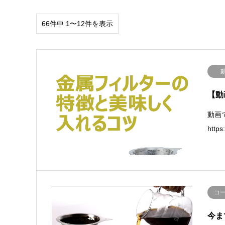
66件中 1〜12件を表示
【動
動画
http
コ
今ま