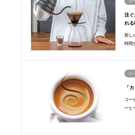
コ
注ぐ
れるH
新し
時間
コ
「カ
コー
ーヒ