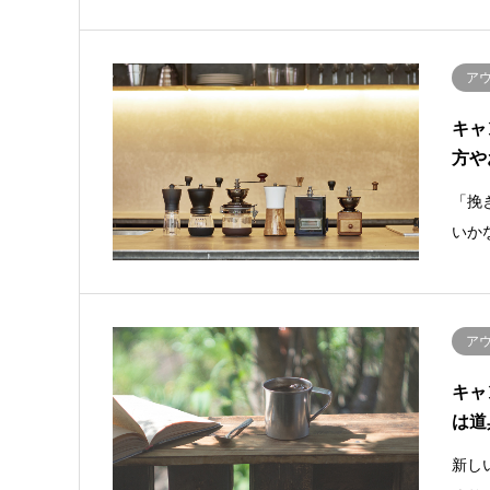
ア
キャ
方や
「挽
いか
ア
キャ
は道
新し