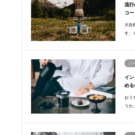
流行
コー
大自
す。
コ
イン
める
おう
うか