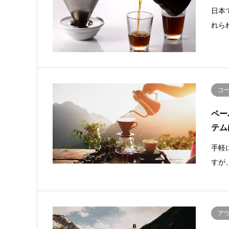
日本
れら
コ
ペー
テム
手軽
すが
ア