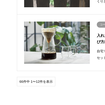
くり
コ
入れ
び方
自宅
セッ
66件中 1〜12件を表示