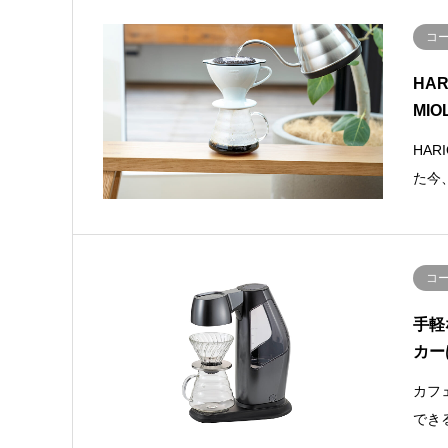
コ
HA
MIO
HA
た今
コ
手軽
カー
カフ
でき