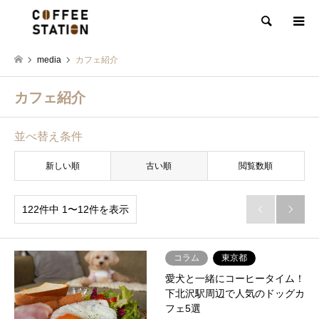
検索
media
カフェ紹介
カフェ紹介
並べ替え条件
新しい順
古い順
閲覧数順
122件中 1〜12件を表示


コラム
東京都
愛犬と一緒にコーヒータイム！
下北沢駅周辺で人気のドッグカ
フェ5選