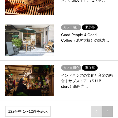
木）の魅力｜アクセスや人…
カフェ紹介
東京都
Good People & Good
Coffee（池尻大橋）の魅力…
カフェ紹介
東京都
インドネシアの文化と音楽の融
合｜サブストア （S.U.B
store）高円寺…
122件中 1〜12件を表示

