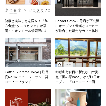
健康と美味しさを両立！『鳥
Fender Cafeの2号店が下北沢
〇食堂×タニタカフェ』が福
にオープン！音楽とコーヒー
岡・イオンモール筑紫野に4…
が融合した新たなカフェ体験
Coffee Supreme Tokyo | 注目
御嶽山七合目に新たな山の拠
度No.1のニュージーランド発
点「田の原Base」が7月1日オ
コーヒーブランド
ープン！「ロクコーヒー田…