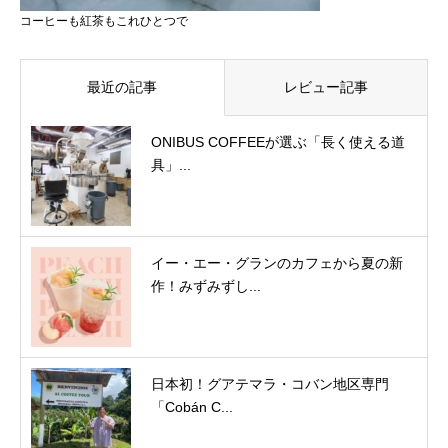
コーヒーも紅茶もこれひとつで
最近の記事
レビュー記事
ONIBUS COFFEEが選ぶ「長く使える道
具」...
イー・エー・グランのカフェから夏の新
作！みずみずし...
日本初！グアテマラ・コバン地区専門
「Cobán C...