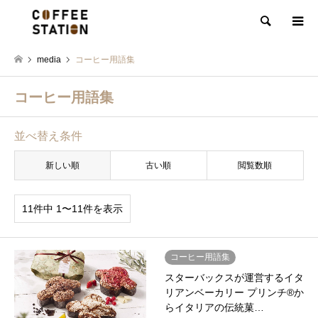
検索
media
コーヒー用語集
コーヒー用語集
並べ替え条件
新しい順
古い順
閲覧数順
11件中 1〜11件を表示
コーヒー用語集
スターバックスが運営するイタ
リアンベーカリー プリンチ®か
らイタリアの伝統菓…