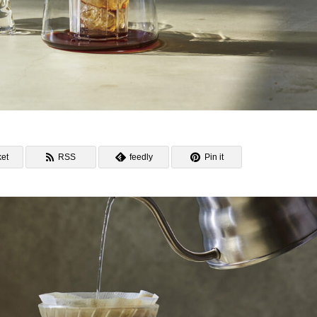
et
RSS
feedly
Pin it