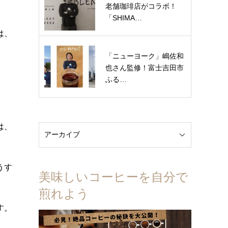
老舗珈琲店がコラボ！
「SHIMA…
は、
「ニューヨーク」嶋佐和
也さん監修！富士吉田市
ふる…
は、
。
うす
美味しいコーヒーを自分で
煎れよう
す。