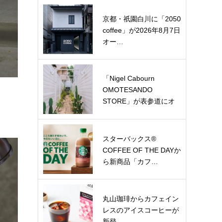
京都・祇園白川に「2050
coffee」が2026年8月7日
オー…
「Nigel Cabourn
OMOTESANDO
STORE」が表参道にオ
ー…
スターバックス®
COFFEE OF THE DAYか
ら新商品「カフ…
丸山珈琲からカフェイン
レスのアイスコーヒーが
新登…