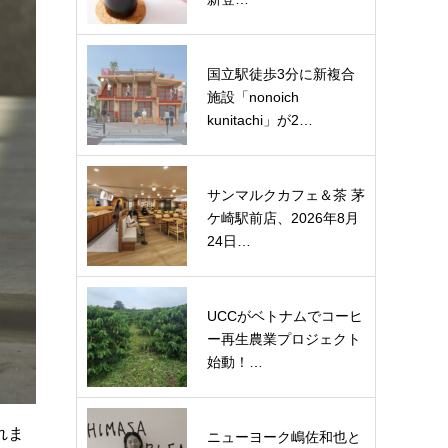
国立駅徒歩3分に新複合
施設「nonoich
kunitachi」が2…
サンマルクカフェ＆茶 茅
ケ崎駅前店、2026年8月
24日…
UCCがベトナムでコーヒ
ー再生農業プロジェクト
始動！…
れま
ニューヨーク嶋佐和也と