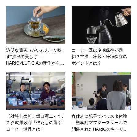
透明な蓋碗（がいわん）が映
コーヒー豆は冷凍保存が適
す“抽出の美しさ”—
切？常温・冷蔵・冷凍保存の
HARIO×LUPICIAの新作から…
ポイントとは？
【対談】焙煎士坂口憲二×バリ
春休みに親子でバリスタ体験
スタ成澤敬介「僕たちの選ぶ
―聖学院アフタースクールで
コーヒー道具とは」
開催されたHARIOのキャリ…