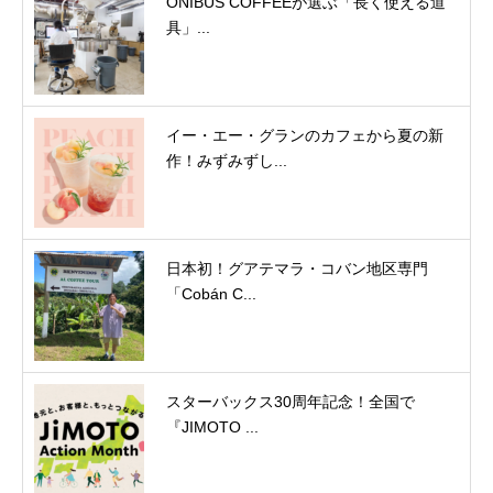
ONIBUS COFFEEが選ぶ「長く使える道
具」...
イー・エー・グランのカフェから夏の新
作！みずみずし...
日本初！グアテマラ・コバン地区専門
「Cobán C...
スターバックス30周年記念！全国で
『JIMOTO ...