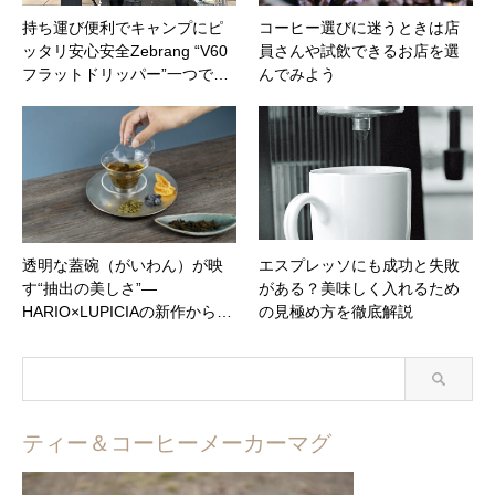
持ち運び便利でキャンプにピ
コーヒー選びに迷うときは店
ッタリ安心安全Zebrang “V60
員さんや試飲できるお店を選
フラットドリッパー”一つで…
んでみよう
透明な蓋碗（がいわん）が映
エスプレッソにも成功と失敗
す“抽出の美しさ”—
がある？美味しく入れるため
HARIO×LUPICIAの新作から…
の見極め方を徹底解説
ティー＆コーヒーメーカーマグ