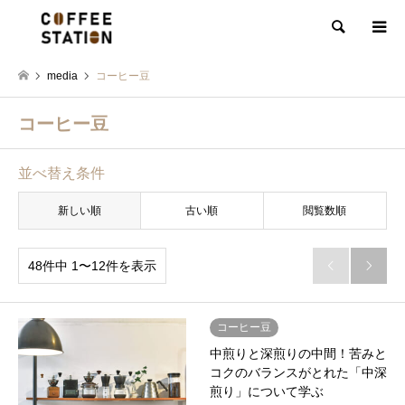
検索
media
コーヒー豆
コーヒー豆
並べ替え条件
新しい順
古い順
閲覧数順
48件中 1〜12件を表示


コーヒー豆
中煎りと深煎りの中間！苦みと
コクのバランスがとれた「中深
煎り」について学ぶ