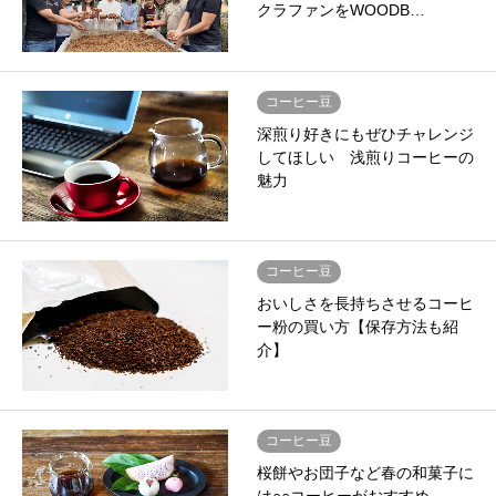
クラファンをWOODB…
コーヒー豆
深煎り好きにもぜひチャレンジ
してほしい 浅煎りコーヒーの
魅力
コーヒー豆
おいしさを長持ちさせるコーヒ
ー粉の買い方【保存方法も紹
介】
コーヒー豆
桜餅やお団子など春の和菓子に