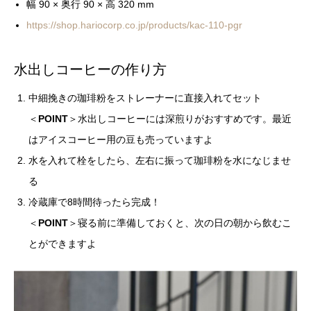
幅 90 × 奥行 90 × 高 320 mm
https://shop.hariocorp.co.jp/products/kac-110-pgr
水出しコーヒーの作り方
中細挽きの珈琲粉をストレーナーに直接入れてセット
＜
POINT
＞水出しコーヒーには深煎りがおすすめです。最近
はアイスコーヒー用の豆も売っていますよ
水を入れて栓をしたら、左右に振って珈琲粉を水になじませ
る
冷蔵庫で8時間待ったら完成！
＜
POINT
＞寝る前に準備しておくと、次の日の朝から飲むこ
とができますよ