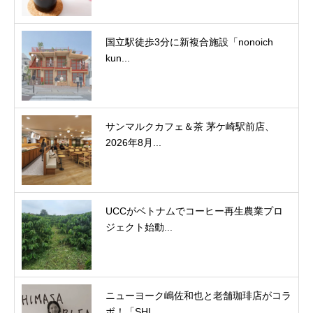
国立駅徒歩3分に新複合施設「nonoich
kun...
サンマルクカフェ＆茶 茅ケ崎駅前店、
2026年8月...
UCCがベトナムでコーヒー再生農業プロ
ジェクト始動...
ニューヨーク嶋佐和也と老舗珈琲店がコラ
ボ！「SHI...