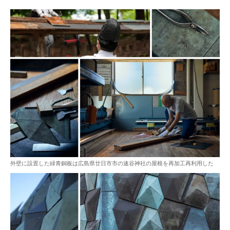
外壁に設置した緑青銅板は広島県廿日市市の速谷神社の屋根を再加工再利用した