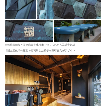
自然緑青銅板と高速緑青生成技術でつくられた人工緑青銅板
旧国立競技場の座面を再利用した椅子を隈研吾氏がデザイン