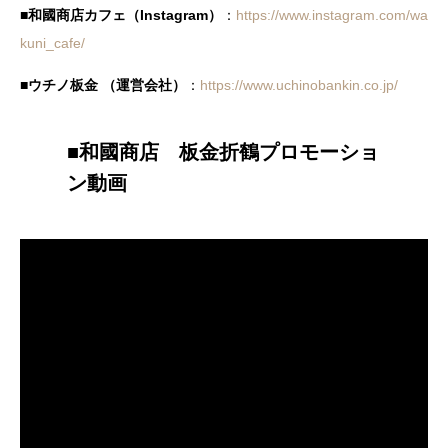
■和國商店カフェ（Instagram）
：
https://www.instagram.com/wa
kuni_cafe/
■ウチノ板金 （運営会社）
：
https://www.uchinobankin.co.jp/
■和國商店 板金折鶴プロモーショ
ン動画