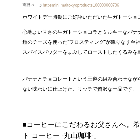
商品ページ
httpsmini maltokyoproducts100000000736
ホワイトデー時期にご好評いただいた生ガトーショ
心地よい甘さの生ガトーショコラとミルキーなバナ
種のチーズを使った”フロスティング”が織りなす至
スパイスパウダーをまぶしてローストしたくるみを
バナナとチョコレートという王道の組み合わせなが
ない味わいに仕上げた、リッチで贅沢な一品です。
■コーヒーにこだわるお父さんへ。
ト コーヒー -丸山珈琲-」