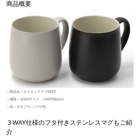
商品概要
＜商品名＞セラミックマグKEEP
＜価格＞320mlサイズ 1490円税込み
＜色＞モカブラックの2色
３WAY仕様のフタ付きステンレスマグもご紹
介