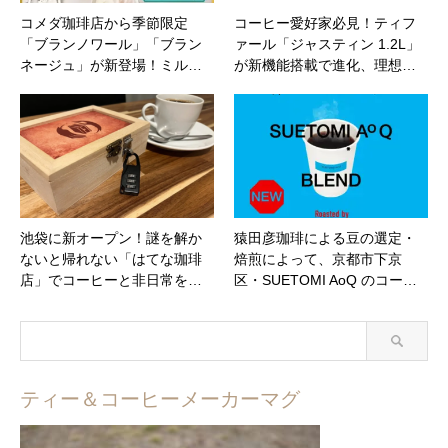
コメダ珈琲店から季節限定
コーヒー愛好家必見！ティフ
「ブランノワール」「ブラン
ァール「ジャスティン 1.2L」
ネージュ」が新登場！ミル…
が新機能搭載で進化、理想…
池袋に新オープン！謎を解か
猿田彦珈琲による豆の選定・
ないと帰れない「はてな珈琲
焙煎によって、京都市下京
店」でコーヒーと非日常を…
区・SUETOMI AoQ のコー…
ティー＆コーヒーメーカーマグ