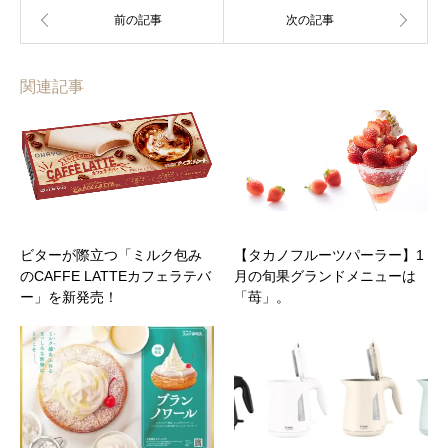
関連記事
ビターが際立つ「ミルク包み
【タカノフルーツパーラー】1
のCAFFE LATTEカフェラテバ
月の旬果グランドメニューは
ー」を新発売！
「苺」。