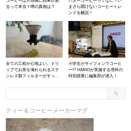
コーヒーは片頭痛に効果があ
バターコーヒーってなに？い
るって本当？噂の真相は？
まさら聞けないコーヒートレ
ンドを解説！
全ての工程が心地よい。ドリ
小学生がサイフォンでコーヒ
ップでお茶を淹れられるステ
ー!? HARIOが実施する理科の
ンレス製フィルターがすっ…
特別授業に編集部が潜入！
ティー＆コーヒーメーカーマグ