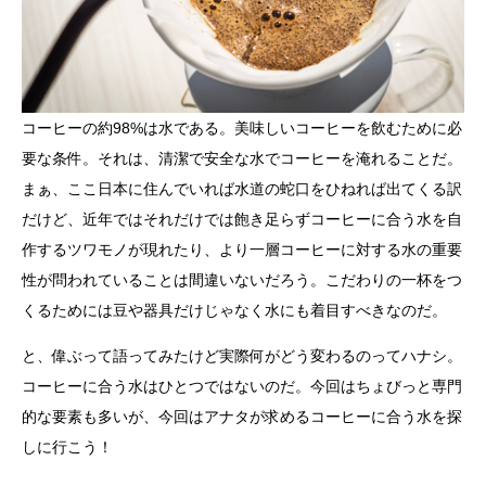
コーヒーの約98%は水である。美味しいコーヒーを飲むために必
要な条件。それは、清潔で安全な水でコーヒーを淹れることだ。
まぁ、ここ日本に住んでいれば水道の蛇口をひねれば出てくる訳
だけど、近年ではそれだけでは飽き足らずコーヒーに合う水を自
作するツワモノが現れたり、より一層コーヒーに対する水の重要
性が問われていることは間違いないだろう。こだわりの一杯をつ
くるためには豆や器具だけじゃなく水にも着目すべきなのだ。
と、偉ぶって語ってみたけど実際何がどう変わるのってハナシ。
コーヒーに合う水はひとつではないのだ。今回はちょびっと専門
的な要素も多いが、今回はアナタが求めるコーヒーに合う水を探
しに行こう！