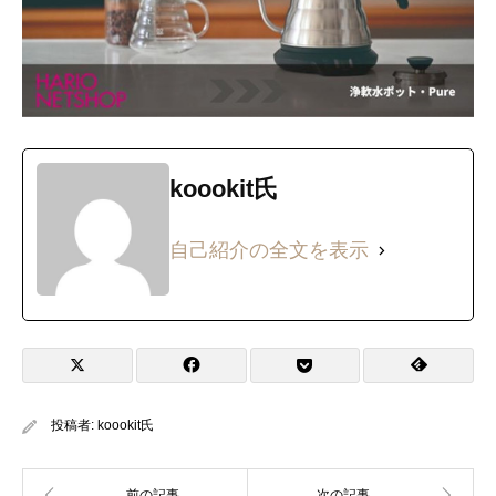
koookit氏
自己紹介の全文を表示
投稿者:
koookit氏