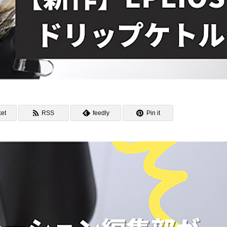
et
RSS
feedly
Pin it