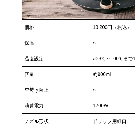
価格
13,200円（税込）
保温
○
温度設定
○38℃～100℃ま
容量
約900ml
空焚き防止
○
消費電力
1200W
ノズル形状
ドリップ用細口