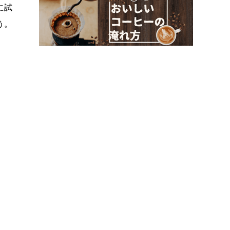
に試
う。