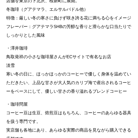
店舗を東京の下北沢、桜新町に展開。
冬珈琲（グアテマラ、エルサルバドル他）
特徴：厳しい冬の寒さに負けず咲き誇る花に満ちる心をイメージ
フレーバー：グアテマラSHBの芳醇な香りと滑らかな口当たりで
しっかりとした風味
・澤井珈琲
鳥取発祥の小さな珈琲屋さんがECサイトで有名なお店
淡雪
寒い冬の日に、ほっかほっかのコーヒーで優しく身体を温めてい
ただきたい、上品な甘さが大人気のカリブ海で産出されるコーヒ
ーをベースにして、優しい甘さの香り溢れるブレンドコーヒー
・珈琲問屋
コーヒー豆は生豆、焙煎豆はもちろん、コーヒーのあらゆる器具
を扱う専門です。
実店舗も各地にあり、あらゆる実際の商品を見ながら購入できる