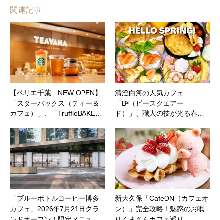
関連記事
【ペリエ千葉 NEW OPEN】
清澄白河の人気カフェ
「スターバックス（ティー＆
「B²（ビースクエアー
カフェ）」、「TruffleBAKE…
ド）」、職人の技が光る春…
「ブルーボトルコーヒー博多
新大久保「CafeON（カフェオ
カフェ」2026年7月21日グラ
ン）」完全攻略！魅惑のお眠
ンドオープン！限定メニュ…
りくまさんカフェ巡り