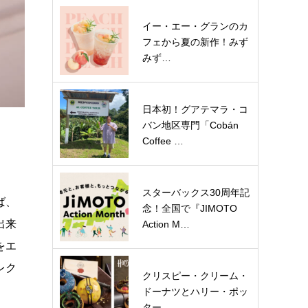
イー・エー・グランのカ
フェから夏の新作！みず
みず…
日本初！グアテマラ・コ
バン地区専門「Cobán
Coffee …
スターバックス30周年記
ば、
念！全国で『JIMOTO
出来
Action M…
をエ
レク
クリスピー・クリーム・
ドーナツとハリー・ポッ
ター…