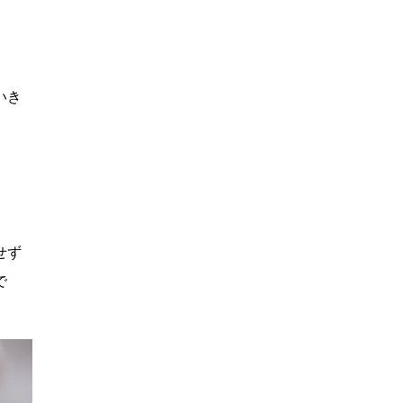
いき
せず
で