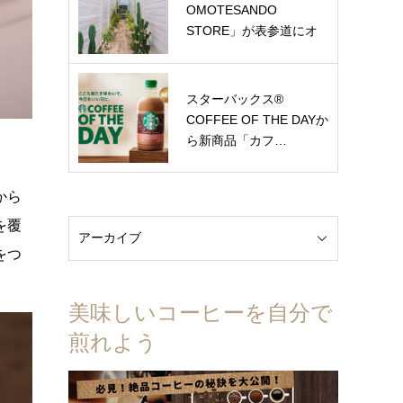
OMOTESANDO
STORE」が表参道にオ
ー…
スターバックス®
COFFEE OF THE DAYか
ら新商品「カフ…
から
を覆
をつ
美味しいコーヒーを自分で
煎れよう