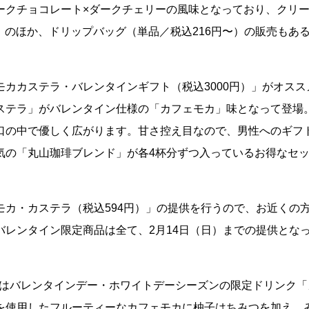
ークチョコレート×ダークチェリーの風味となっており、クリ
円）のほか、ドリップバッグ（単品／税込216円〜）の販売もあ
カカステラ・バレンタインギフト（税込3000円）」がオスス
ステラ」がバレンタイン仕様の「カフェモカ」味となって登場
口の中で優しく広がります。甘さ控え目なので、男性へのギフ
気の「丸山珈琲ブレンド」が各4杯分ずつ入っているお得なセ
カ・カステラ（税込594円）」の提供を行うので、お近くの
レンタイン限定商品は全て、2月14日（日）までの提供とな
期間はバレンタインデー・ホワイトデーシーズンの限定ドリンク「
を使用したフルーティーなカフェモカに柚子はちみつを加え、