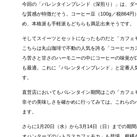
今回の「バレンタインブレンド（深煎り）」は、ダ
な質感が特徴だそう。コーヒー豆（100g／税864
め、本格派も手軽派もどちらも満足出来そうです。
そしてスイーツとセットになったものだと「カフェモ
こちらは丸山珈琲で不動の人気を誇る「コーヒーカ
ろ苦さと甘さのハーモニーの中にコーヒーの味覚が
も最適。これに「バレンタインブレンド」と定番人
す。
直営店においてもバレンタイン期間はこの「カフェモ
非その美味しさを確かめに行ってみては。これらのバ
ます。
さらに1月20日（水）から3月14日（日）までの
オハンターズのシトラスカフェモカ」も登場。柑橘