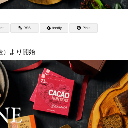
et
RSS
feedly
Pin it
日（金）より開始