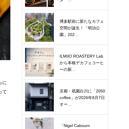
博多駅前に新たなカフェ
空間が誕生！「明治公
園」202…
ILMIIO ROASTERY Lab.
から本格デカフェコーヒ
ーの新…
らに
京都・祇園白川に「2050
って
coffee」が2026年8月7日
オー…
「Nigel Cabourn