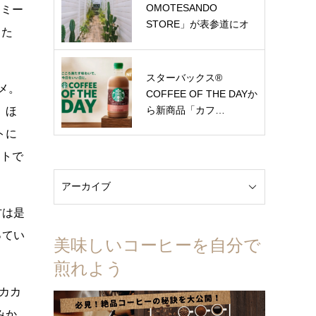
OMOTESANDO
ーミー
STORE」が表参道にオ
るた
ー…
スターバックス®
メ。
COFFEE OF THE DAYか
ら新商品「カフ…
。ほ
トに
ットで
方は是
ってい
美味しいコーヒーを自分で
煎れよう
カカ
みか