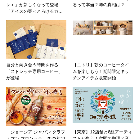
レ＞」が新しくなって登場
るって本当？噂の真相は？
「アイスの実＜とろけるカ…
自分と向き合う時間を作る
【ニトリ】朝のコーヒータイ
「ストレッチ専用コーヒー」
ムを楽しもう！期間限定キッ
が登場
チンアイテム販売開始
「ジョージア ジャパン クラフ
【東京】12店舗と8組アーティ
トマン マロンラテ」2022年11
ストが集う！空間で珈琲と音