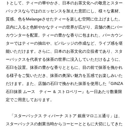
トとして、ティーの華やかさ、日本のお茶文化への敬意とスター
バックスならではのエッセンスを加えた意匠にし、様々な素材、
質感、色をMelangeさせたティーを楽しむ空間に仕上げました。
店内に入ると色鮮やかなティーの世界が広がり、店舗の奥にバー
カウンターを配置。ティーの豊かな香りに包まれた、バーカウン
ターではティーの抽出や、ビバレッジの作成など、ライブ感を堪
能いただけます。さらに、日本のお茶文化の立役者であり、スタ
ーバックスを代表する抹茶の世界に没入していただけるように、
石臼を設置。抹茶の豊かな香りとともに、目の前で抹茶を挽かれ
る様子をご覧いただき、抹茶の奥深い魅力を五感でお楽しみいた
だけます。また、店舗の石臼で挽かれた抹茶を使用した『GINZA
石臼抹茶 ムース ティー ＆ ストロベリー』も一日あたり数量限
定でご用意しております。
「スターバックス ティバーナ ストア 銀座マロニエ通り」は、
スターバックスの創業当時からコーヒーとともに大切にしてきた