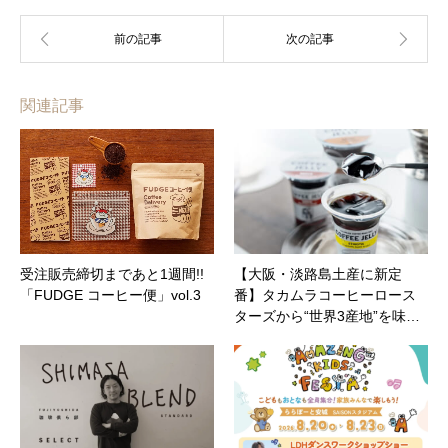
関連記事
受注販売締切まであと1週間!!
【大阪・淡路島土産に新定
「FUDGE コーヒー便」vol.3
番】タカムラコーヒーロース
ターズから“世界3産地”を味…