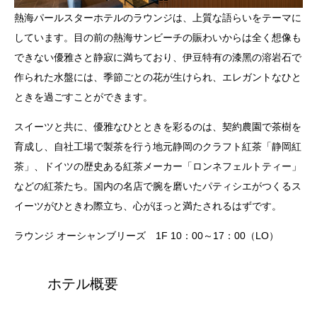
熱海パールスターホテルのラウンジは、上質な語らいをテーマに
しています。⽬の前の熱海サンビーチの賑わいからは全く想像も
できない優雅さと静寂に満ちており、伊⾖特有の漆⿊の溶岩⽯で
作られた⽔盤には、季節ごとの花が⽣けられ、エレガントなひと
ときを過ごすことができます。
スイーツと共に、優雅なひとときを彩るのは、契約農園で茶樹を
育成し、⾃社⼯場で製茶を⾏う地元静岡のクラフト紅茶「静岡紅
茶」、ドイツの歴史ある紅茶メーカー「ロンネフェルトティー」
などの紅茶たち。国内の名店で腕を磨いたパティシエがつくるス
イーツがひときわ際立ち、⼼がほっと満たされるはずです。
ラウンジ オーシャンブリーズ 1F 10：00～17：00（LO）
ホテル概要