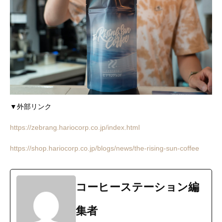
▼外部リンク
https://zebrang.hariocorp.co.jp/index.html
https://shop.hariocorp.co.jp/blogs/news/the-rising-sun-coffee
コーヒーステーション編
集者