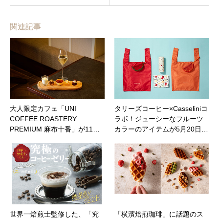
関連記事
大人限定カフェ「UNI
タリーズコーヒー×Casseliniコ
COFFEE ROASTERY
ラボ！ジューシーなフルーツ
PREMIUM 麻布十番」が11…
カラーのアイテムが5月20日…
世界一焙煎士監修した、「究
「横濱焙煎珈琲」に話題のス