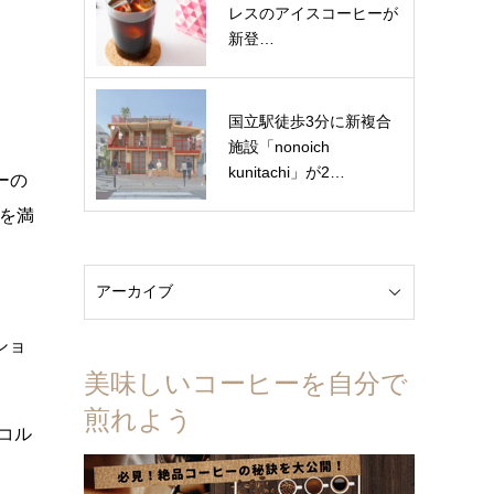
レスのアイスコーヒーが
新登…
国立駅徒歩3分に新複合
施設「nonoich
kunitachi」が2…
ーの
術を満
ショ
美味しいコーヒーを自分で
煎れよう
コル