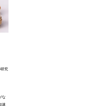
の研究
がな
加速