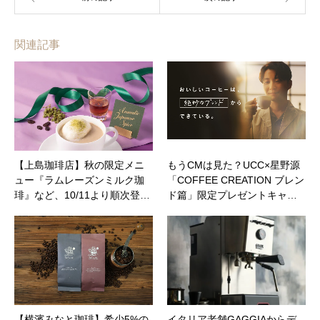
関連記事
【上島珈琲店】秋の限定メニ
もうCMは見た？UCC×星野源
ュー『ラムレーズンミルク珈
「COFFEE CREATION ブレン
琲』など、10/11より順次登…
ド篇」限定プレゼントキャ…
【横濱みなと珈琲】希少5%の
イタリア老舗GAGGIAからデ