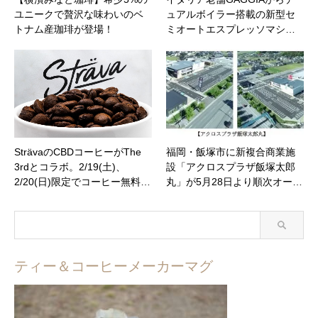
ユニークで贅沢な味わいのベ
ュアルボイラー搭載の新型セ
トナム産珈琲が登場！
ミオートエスプレッソマシ…
SträvaのCBDコーヒーがThe
福岡・飯塚市に新複合商業施
3rdとコラボ。2/19(土)、
設「アクロスプラザ飯塚太郎
2/20(日)限定でコーヒー無料…
丸」が5月28日より順次オー…
ティー＆コーヒーメーカーマグ