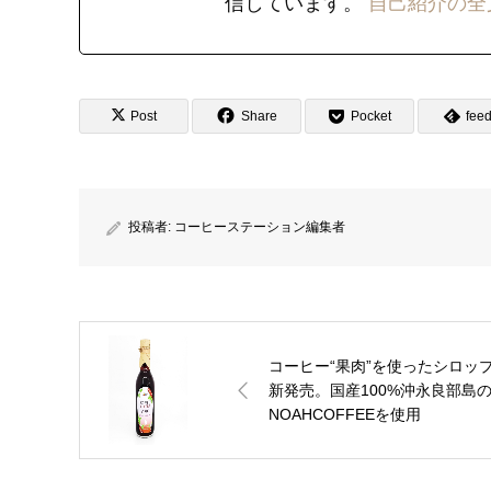
信しています。
自己紹介の全
Post
Share
Pocket
feed
投稿者:
コーヒーステーション編集者
コーヒー“果肉”を使ったシロッ
新発売。国産100%沖永良部島
NOAHCOFFEEを使用