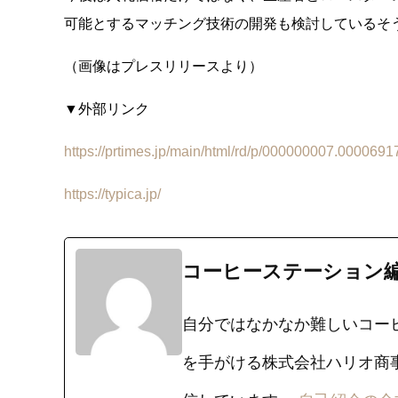
可能とするマッチング技術の開発も検討しているそ
（画像はプレスリリースより）
▼外部リンク
https://prtimes.jp/main/html/rd/p/000000007.0000691
https://typica.jp/
コーヒーステーション
自分ではなかなか難しいコー
を手がける株式会社ハリオ商