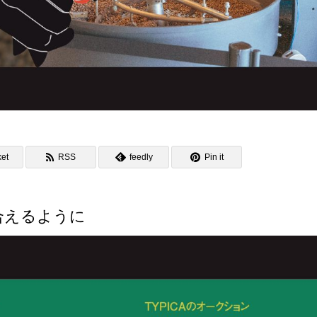
et
RSS
feedly
Pin it
合えるように