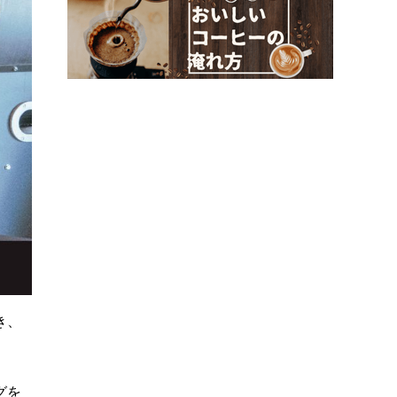
き、
グを