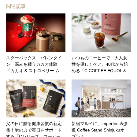
関連記事
スターバックス バレンタイ
いつものコーヒーで、大人女
ン 深みを纏うカカオ体験
性を優しくケア。40代から始
『カカオ & ストロベリー ム…
める「C COFFEE EQUOL &…
父の日に贈る健康習慣の新定
新宿マルイに、imperfect表参
番！炭の力で毎日をサポート
道 Coffee Stand Shinjukuオー
する「Cシリーズ」コーヒー…
プン！