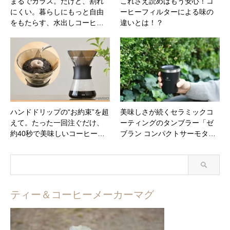
まるでガラス。だけど、割れ
これさえ読めばもう安心！コ
にくい。暮らしにもっと自由
ーヒーフィルターによる味の
をもたらす、水出しコーヒ…
違いとは！？
ハンドドリップの“お約束”を超
美味しさが続くセラミックコ
えて。たった一回注ぐだけ、
ーティングのタンブラー「ゼ
約40秒で美味しいコーヒー…
ブラン コンパクトサーモタ…
ティー＆コーヒーメーカーマグ