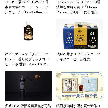
コーヒー版ZOZOTOWN！日
スペシャルティコーヒーの経
本最大級のコーヒーショッピ
済学を紐解く書籍「Cheap
ングモール「PostCoffee」…
Coffee」が4月6日に出版決…
Wアロマ仕立て「ダイドーブ
成城石井よりワンランク上の
レンド 香りのブラックコー
アイスコーヒー新発売
ヒーラボ 世界一のバリスタ…
脅威の120段階粒度調整が可能
猿田彦珈琲が贈る夏の新作コ