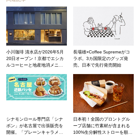
小川珈琲 清水店が2026年5月
長場雄×Coffee Supremeがコ
20日オープン！京都でエシカ
ラボ。3カ国限定のグッズ発
ルコーヒーと地産地消メニ…
売。日本で先行発売開始
シナモンロール専門店「シナ
日本初！全国のプロントグル
ボン」が名古屋で出張販売を
ープ店舗に竹素材が含まれる
開催。「プレーンキャラメ…
100%生分解性ストローを順…