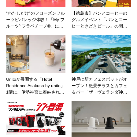
“わたしだけ”のフローズンフル
【徳島市】パンとコーヒーの
ーツビバレッジ体験！「My フ
グルメイベント「パンとコー
ルーツ³ フラペチーノ®」に…
ヒーときどきビール」の開…
Unitoが展開する「Hotel
神戸に新カフェスポットがオ
Residence Asakusa by unito」
ープン！絶景テラスとカフェ
1階に、伊勢神宮に奉納され…
＆バー「ザ・ヴェランダ神…