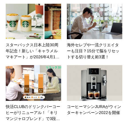
スターバックス日本上陸30周
海外セレブや一流クリエイタ
年記念！新しい「キャラメル
ーも注目？15分で脳をリセッ
マキアート」が2026年4月1…
トする切り替え術3選！
快活CLUBのドリンクバーコー
コーヒーマシンJURAがウィン
ヒーがリニューアル！「キリ
ターキャンペーン2022を開催
マンジャロブレンド」で3段…