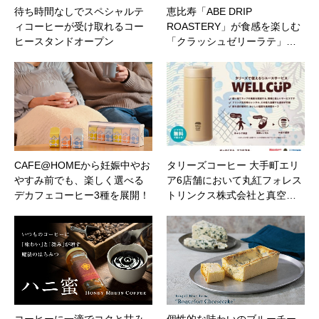
待ち時間なしでスペシャルテ
恵比寿「ABE DRIP
ィコーヒーが受け取れるコー
ROASTERY」が食感を楽しむ
ヒースタンドオープン
「クラッシュゼリーラテ」…
CAFE@HOMEから妊娠中やお
タリーズコーヒー 大手町エリ
やすみ前でも、楽しく選べる
ア6店舗において丸紅フォレス
デカフェコーヒー3種を展開！
トリンクス株式会社と真空…
コーヒーに一滴でコクと甘み
個性的な味わいのブルーチー