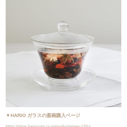
▼HARIO ガラスの蓋碗購入ページ
https://shop.hariocorp.co.jp/products/gwn-120-t