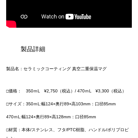
製品詳細
製品名：セラミックコーティング 真空二重保温マグ
□価格： 350ｍL ¥2,750（税込）/ 470ｍL ¥3,300（税込）
□サイズ：350ｍL:幅124×奥行89×高103mm：口径85mm
470ｍL:幅124×奥行89×高128mm：口径85mm
□材質：本体/ステンレス、フタ/PTC樹脂、ハンドル/ポリプロピ