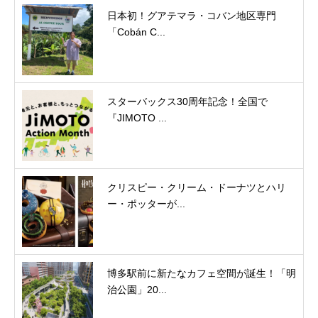
日本初！グアテマラ・コバン地区専門
「Cobán C...
スターバックス30周年記念！全国で
『JIMOTO ...
クリスピー・クリーム・ドーナツとハリ
ー・ポッターが...
博多駅前に新たなカフェ空間が誕生！「明
治公園」20...