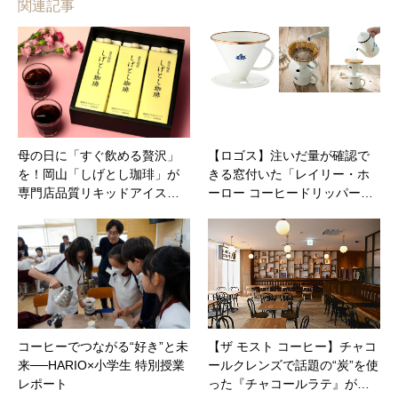
関連記事
母の日に「すぐ飲める贅沢」
【ロゴス】注いだ量が確認で
を！岡山「しげとし珈琲」が
きる窓付いた「レイリー・ホ
専門店品質リキッドアイス…
ーロー コーヒードリッパー…
コーヒーでつながる“好き”と未
【ザ モスト コーヒー】チャコ
来──HARIO×小学生 特別授業
ールクレンズで話題の“炭”を使
レポート
った『チャコールラテ』が…