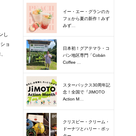
イー・エー・グランのカ
フェから夏の新作！みず
みず…
ンし
ーショ
日本初！グアテマラ・コ
お、
バン地区専門「Cobán
Coffee …
スターバックス30周年記
念！全国で『JIMOTO
Action M…
クリスピー・クリーム・
ドーナツとハリー・ポッ
ター…