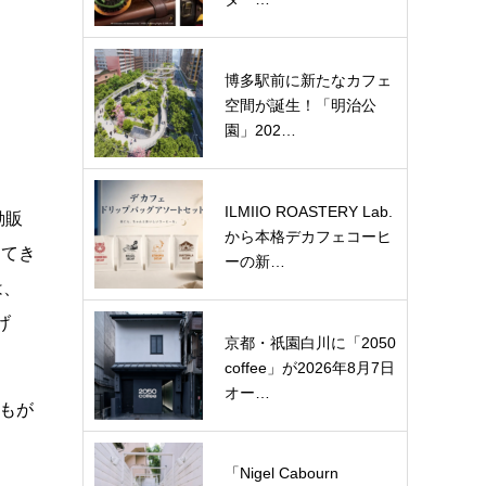
博多駅前に新たなカフェ
空間が誕生！「明治公
園」202…
ILMIIO ROASTERY Lab.
動販
から本格デカフェコーヒ
してき
ーの新…
は、
げ
京都・祇園白川に「2050
coffee」が2026年8月7日
オー…
誰もが
「Nigel Cabourn