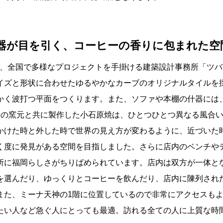
器が目を引く、コーヒーの香りに包まれた空
の設計は、全国で多様なプロジェクトを手掛ける建築設計事務所「ツ
イズと形状に合わせたゆるやかなカーブのオリジナルタイルを
かく波打つ平面をつくります。また、ソファや本棚の什器には
つの窯元と共に製作した小石原焼は、ひとつひとつ異なる風合
かけた時と外した時で世界の見え方が変わるように、近づいた
く度に発見がある空間を目指しました。さらに店内のベンチや
所に福岡らしさがちりばめられています。店内は双方が一体と
を選んだり、ゆっくりとコーヒーを飲んだり、店内に陳列され
また、ミーナ天神の1階に位置しているので非常にアクセスも
たい人など急ぐ人にとっても最適。訪れる全ての人に上質な時