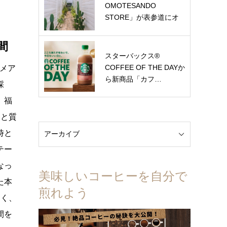
OMOTESANDO
STORE」が表参道にオ
ー…
間
スターバックス®
COFFEE OF THE DAYか
バメア
ら新商品「カフ…
採
、福
いと質
時と
テー
なっ
美味しいコーヒーを自分で
た本
煎れよう
よく、
間を