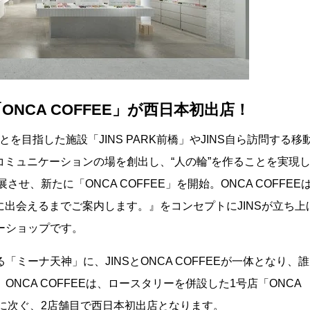
NCA COFFEE」が西日本初出店！
とを目指した施設「JINS PARK前橋」やJINS自ら訪問する移
のコミュニケーションの場を創出し、“人の輪”を作ることを実現
せ、新たに「ONCA COFFEE」を開始。ONCA COFFEE
」に出会えるまでご案内します。』をコンセプトにJINSが立ち上
ーショップです。
ミーナ天神」に、JINSとONCA COFFEEが一体となり、
NCA COFFEEは、ロースタリーを併設した1号店「ONCA
橋市）に次ぐ、2店舗目で西日本初出店となります。