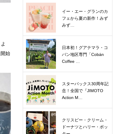
イー・エー・グランのカ
フェから夏の新作！みず
みず…
）よ
日本初！グアテマラ・コ
供開始
バン地区専門「Cobán
Coffee …
スターバックス30周年記
念！全国で『JIMOTO
Action M…
クリスピー・クリーム・
ドーナツとハリー・ポッ
ター…