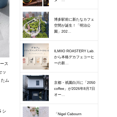
博多駅前に新たなカフェ
空間が誕生！「明治公
園」202…
ILMIIO ROASTERY Lab.
から本格デカフェコーヒ
ーの新…
ムース
セッ
したム
京都・祇園白川に「2050
coffee」が2026年8月7日
オー…
 シ
「Nigel Cabourn