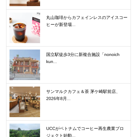
丸山珈琲からカフェインレスのアイスコー
ヒーが新登場...
国立駅徒歩3分に新複合施設「nonoich
kun...
サンマルクカフェ＆茶 茅ケ崎駅前店、
2026年8月...
UCCがベトナムでコーヒー再生農業プロ
ジェクト始動...