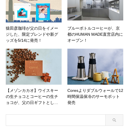
猿田彦珈琲が父の日をイメー
ブルーボトルコーヒーが、京
ジした、限定ブレンドや新グ
都のHUMAN MADE直営店内に
ッズを5/14に発売！
オープン！
【メゾンカカオ】ウイスキー
Coresよりダブルウォールで12
の生チョコとコーヒーの生チ
時間保温保冷のサーモポット
ョコが、父の日ギフトとし…
発売