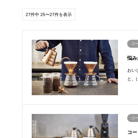
27件中 25〜27件を表示
コ
悩み
おい
と。
コ
コー