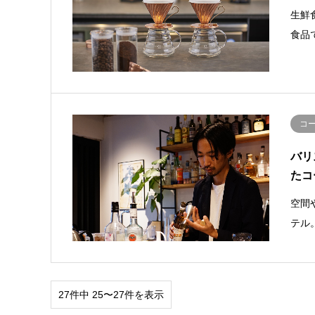
生鮮
食品
コ
バリ
たコ
空間
テル
27件中 25〜27件を表示