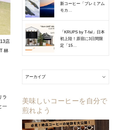
新コーヒー「プレミアム
モカ…
「KRUPS by T-fal」日本
初上陸！原宿に3日間限
13店
定「15…
T 林
、
リラ
美味しいコーヒーを自分で
と一
煎れよう