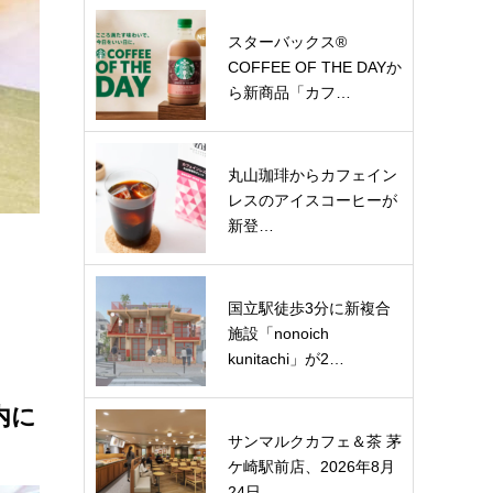
スターバックス®
COFFEE OF THE DAYか
ら新商品「カフ…
丸山珈琲からカフェイン
レスのアイスコーヒーが
新登…
国立駅徒歩3分に新複合
施設「nonoich
kunitachi」が2…
」
内に
サンマルクカフェ＆茶 茅
ケ崎駅前店、2026年8月
24日…