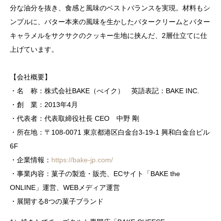
分な油分を抜き、食感と風味のベストバランスを実現。材料もシ
ンプルに、バター本来の風味を生かしたバタークリームとバター
キャラメルをサクサクのクッキー生地に挟んだ、2層仕立てに仕
上げています。
【会社概要】
・名 称：株式会社BAKE（べイク） 英語表記：BAKE INC.
・創 業：2013年4月
・代表者：代表取締役社長 CEO 中野 剛
・所在地：〒108-0071 東京都港区白金台3-19-1 興和白金台ビル
6F
・企業情報：
https://bake-jp.com/
・事業内容：菓子の製造・販売、ECサイト「BAKE the
ONLINE」運営、WEBメディア運営
・展開する8つの菓子ブランド