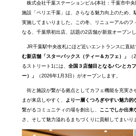
株式会社千葉ステーションビル(本社：千葉市中央区
施設「ペリエ千葉」は、さらなる魅力向上のため、駅
実施してまいりました。この冬、リニューアルのフ
なる、千葉県初出店、話題の2店舗が新規オープン
JR千葉駅中央改札にほど近いエントランスに直結
む新店舗「スターバックス（ティー＆カフェ）」
（
るストリート1には、
全国３店舗目となるパンとカフェ
ー）」
（2026年1月3日）がオープンします。
街と施設が繋がる拠点としてカフェ機能を充実さ
まが来店しやすく、
より一層くつろぎやすい魅力的
繋がるコミュニティの場を創出し、
ここでしか出来
さ、そして魅力溢れるまちづくりに貢献してまいり