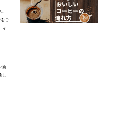
ス。
ジをご
ティ
や新
験し