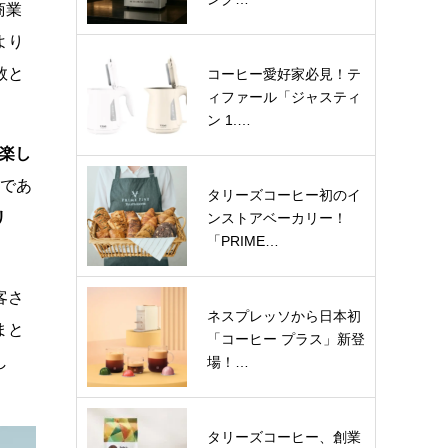
商業
より
数と
コーヒー愛好家必見！テ
ィファール「ジャスティ
ン 1.…
楽し
点であ
タリーズコーヒー初のイ
リ
ンストアベーカリー！
「PRIME…
客さ
ネスプレッソから日本初
まと
「コーヒー プラス」新登
し
場！…
タリーズコーヒー、創業