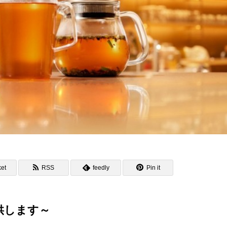
et
RSS
feedly
Pin it
供します～