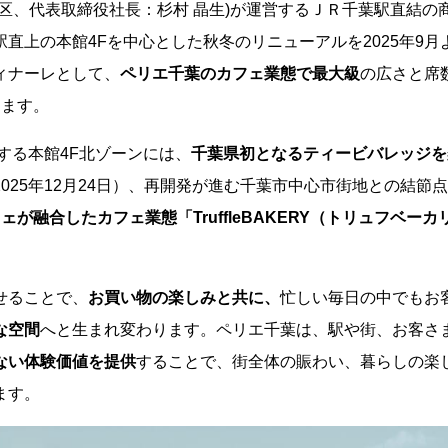
、代表取締役社長：杉村 晶生)が運営するＪＲ千葉駅直結の
直上の本館4Fを中心とした秋冬のリニューアルを2025年9月
ィナーレとして、
ペリエ千葉のカフェ業態で最大級
の広さと席
します。
する本館4F北ゾーンには、
千葉県初となるティービバレッジを
2025年12月24日）、再開発が進む千葉市中心市街地との結節
が融合したカフェ業態「TruffleBAKERY（トリュフベーカ
せることで、
お買い物の楽しみと共に、
忙しい毎日の中でもお
な空間
へと生まれ変わります。ペリエ千葉は、駅や街、お客さ
ない体験価値を提供
することで、街全体の賑わい、暮らしの楽
ます。